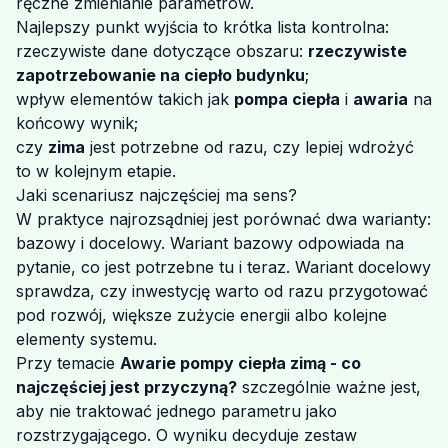
ręczne zmienianie parametrów.
Najlepszy punkt wyjścia to krótka lista kontrolna:
rzeczywiste dane dotyczące obszaru:
rzeczywiste
zapotrzebowanie na ciepło budynku
;
wpływ elementów takich jak
pompa ciepła
i
awaria
na
końcowy wynik;
czy
zima
jest potrzebne od razu, czy lepiej wdrożyć
to w kolejnym etapie.
Jaki scenariusz najczęściej ma sens?
W praktyce najrozsądniej jest porównać dwa warianty:
bazowy i docelowy. Wariant bazowy odpowiada na
pytanie, co jest potrzebne tu i teraz. Wariant docelowy
sprawdza, czy inwestycję warto od razu przygotować
pod rozwój, większe zużycie energii albo kolejne
elementy systemu.
Przy temacie
Awarie pompy ciepła zimą - co
najczęściej jest przyczyną?
szczególnie ważne jest,
aby nie traktować jednego parametru jako
rozstrzygającego. O wyniku decyduje zestaw