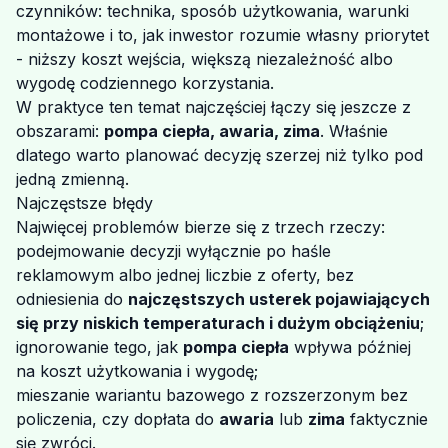
czynników: technika, sposób użytkowania, warunki
montażowe i to, jak inwestor rozumie własny priorytet
- niższy koszt wejścia, większą niezależność albo
wygodę codziennego korzystania.
W praktyce ten temat najczęściej łączy się jeszcze z
obszarami:
pompa ciepła, awaria, zima
. Właśnie
dlatego warto planować decyzję szerzej niż tylko pod
jedną zmienną.
Najczęstsze błędy
Najwięcej problemów bierze się z trzech rzeczy:
podejmowanie decyzji wyłącznie po haśle
reklamowym albo jednej liczbie z oferty, bez
odniesienia do
najczęstszych usterek pojawiających
się przy niskich temperaturach i dużym obciążeniu
;
ignorowanie tego, jak
pompa ciepła
wpływa później
na koszt użytkowania i wygodę;
mieszanie wariantu bazowego z rozszerzonym bez
policzenia, czy dopłata do
awaria
lub
zima
faktycznie
się zwróci.